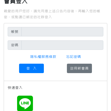
會員登入
商譽與信任。
4.本人願意對本人接收到的引薦業務承擔跟進之責任。
親愛的用戶您好，請先同意上述公告內容後，再輸入您的帳
5.本人願意以積極的態度全力支持BNI會員。
密，或點選已綁定的社群登入
6本人願意遵守本人所屬行業之職業道德規範。
(*職業道德規範有明文規定之內容，可取代上述之道德
帳號
規範)
在接受BNI的同時，本人同意在參加組織期間遵守上述
之道德規範。
密碼
本人同意BNI網站顯示本人公司的詳細資料。
任何商務活動成功之關鍵，在於良好的培訓。因此，本
隱私權服務條款
忘記密碼
人願意在入會後的六週內，參加新會員的培訓。
登 入
註冊新會員
快速登入