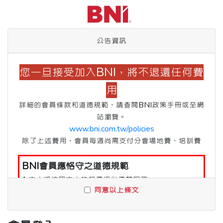
公告資訊
您一旦接受加入BNI，將不退還任何費
用
詳細的會員條款和道德規範，請查閱BNI政策手冊或至網
站瀏覽。
www.bni.com.tw/policies
除了上述費用，會員每週尚需支付分會場地費、培訓費
BNI會員應恪守之道德規範
1.本人將按照本人的報價提供優質服務。
同意以上條文
2.本人願意以誠信的態度，對待會員及他們引薦的人
士。
3.本人願意在會員及他們引薦的人士之間，建立良好的